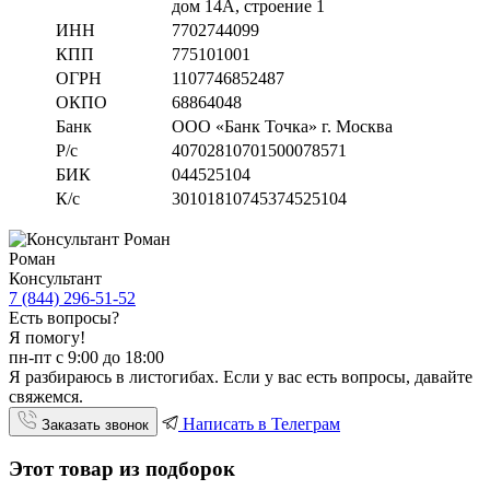
дом 14А, строение 1
ИНН
7702744099
КПП
775101001
ОГРН
1107746852487
ОКПО
68864048
Банк
ООО «Банк Точка» г. Москва
Р/с
40702810701500078571
БИК
044525104
К/с
30101810745374525104
Роман
Консультант
7 (844) 296-51-52
Есть вопросы?
Я помогу!
пн-пт с 9:00 до 18:00
Я разбираюсь в листогибах. Если у вас есть вопросы, давайте
свяжемся.
Написать в Телеграм
Заказать звонок
Этот товар из подборок