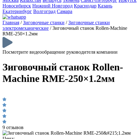
Москва
Казахстан
Беларусь
Тюмень
Санкт-Петербург
Иркутск
Новосибирск
Нижний Новгород
Краснодар
Казань
Екатеринбург
Волгоград
Самара
Главная
/
Зиговочные станки
/
Зиговочные станки
электромеханические
/
Зиговочный станок Rollen-Machine
RME-250×1.2мм
Посмотрите видеообращение руководителя компании
Зиговочный станок Rollen-
Machine RME-250×1.2мм
9 отзывов
Цена: