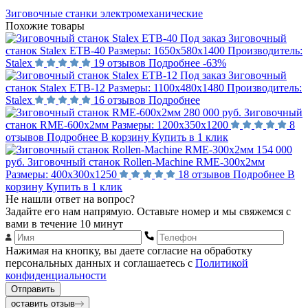
Зиговочные станки электромеханические
Похожие товары
Под заказ
Зиговочный
станок Stalex ETB-40
Размеры:
1650х580х1400
Производитель:
Stalex
19 отзывов
Подробнее
-63%
Под заказ
Зиговочный
станок Stalex ETB-12
Размеры:
1100х480х1480
Производитель:
Stalex
16 отзывов
Подробнее
280 000 руб.
Зиговочный
станок RME-600x2мм
Размеры:
1200х350х1200
8
отзывов
Подробнее
В корзину
Купить в 1 клик
154 000
руб.
Зиговочный станок Rollen-Machine RME-300x2мм
Размеры:
400х300х1250
18 отзывов
Подробнее
В
корзину
Купить в 1 клик
Не нашли ответ на вопрос?
Задайте его нам напрямую. Оставьте номер и мы свяжемся с
вами в течение 10 минут
Нажимая на кнопку, вы даете согласие на обработку
персональных данных и соглашаетесь с
Политикой
конфиденциальности
Отправить
оставить отзыв