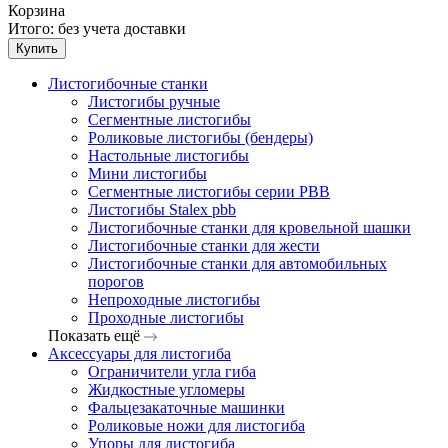
Корзина
Итого:
без учета доставки
Купить
Листогибочные станки
Листогибы ручные
Сегментные листогибы
Роликовые листогибы (бендеры)
Настольные листогибы
Мини листогибы
Сегментные листогибы серии PBB
Листогибы Stalex pbb
Листогибочные станки для кровельной шашки
Листогибочные станки для жести
Листогибочные станки для автомобильных
порогов
Непроходные листогибы
Проходные листогибы
Показать ещё
Аксессуары для листогиба
Ограничители угла гиба
Жидкостные угломеры
Фальцезакаточные машинки
Роликовые ножи для листогиба
Упоры для листогиба