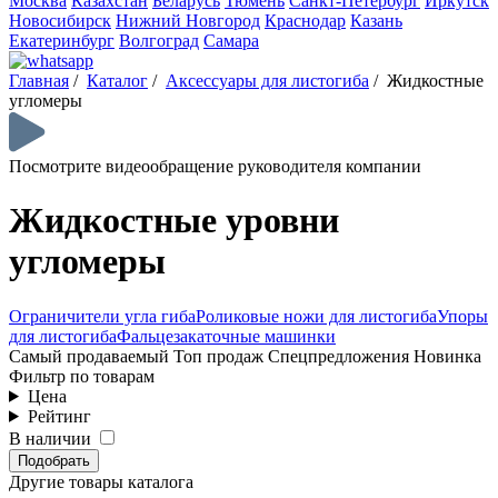
Москва
Казахстан
Беларусь
Тюмень
Санкт-Петербург
Иркутск
Новосибирск
Нижний Новгород
Краснодар
Казань
Екатеринбург
Волгоград
Самара
Главная
/
Каталог
/
Аксессуары для листогиба
/
Жидкостные
угломеры
Посмотрите видеообращение руководителя компании
Жидкостные уровни
угломеры
Ограничители угла гиба
Роликовые ножи для листогиба
Упоры
для листогиба
Фальцезакаточные машинки
Самый продаваемый
Топ продаж
Спецпредложения
Новинка
Фильтр по товарам
Цена
Рейтинг
В наличии
Подобрать
Другие товары каталога