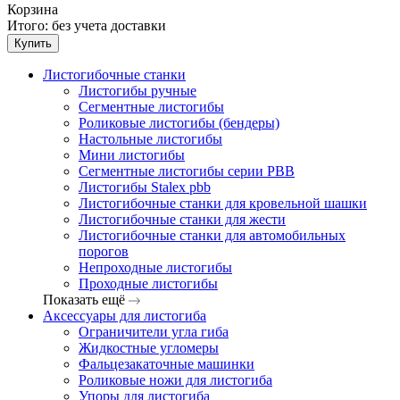
Корзина
Итого:
без учета доставки
Купить
Листогибочные станки
Листогибы ручные
Сегментные листогибы
Роликовые листогибы (бендеры)
Настольные листогибы
Мини листогибы
Сегментные листогибы серии PBB
Листогибы Stalex pbb
Листогибочные станки для кровельной шашки
Листогибочные станки для жести
Листогибочные станки для автомобильных
порогов
Непроходные листогибы
Проходные листогибы
Показать ещё
Аксессуары для листогиба
Ограничители угла гиба
Жидкостные угломеры
Фальцезакаточные машинки
Роликовые ножи для листогиба
Упоры для листогиба