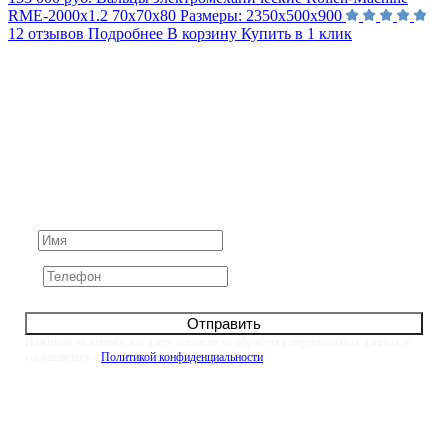
RME-2000х1.2 70х70х80
Размеры:
2350х500х900
12 отзывов
Подробнее
В корзину
Купить в 1 клик
Не нашли ответ на вопрос?
Задайте его нам напрямую. Оставьте номер и мы
свяжемся с вами в течение 10 минут
Отправить
Нажимая на кнопку, вы даете согласие на обработку персональных данных и
соглашаетесь с
Политикой конфиденциальности