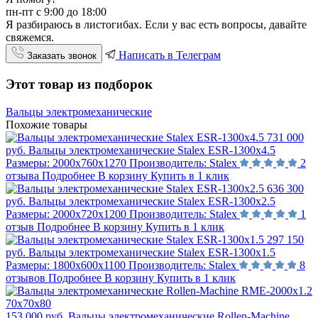
пн-пт с 9:00 до 18:00
Я разбираюсь в листогибах. Если у вас есть вопросы, давайте
свяжемся.
Написать в Телеграм
Заказать звонок
Этот товар из подборок
Вальцы электромеханические
Похожие товары
731 000
руб.
Вальцы электромеханические Stalex ESR-1300х4.5
Размеры:
2000х760х1270
Производитель:
Stalex
2
отзыва
Подробнее
В корзину
Купить в 1 клик
636 300
руб.
Вальцы электромеханические Stalex ESR-1300х2.5
Размеры:
2000х720х1200
Производитель:
Stalex
1
отзыв
Подробнее
В корзину
Купить в 1 клик
297 150
руб.
Вальцы электромеханические Stalex ESR-1300х1.5
Размеры:
1800х600х1100
Производитель:
Stalex
8
отзывов
Подробнее
В корзину
Купить в 1 клик
153 000 руб.
Вальцы электромеханические Rollen-Machine