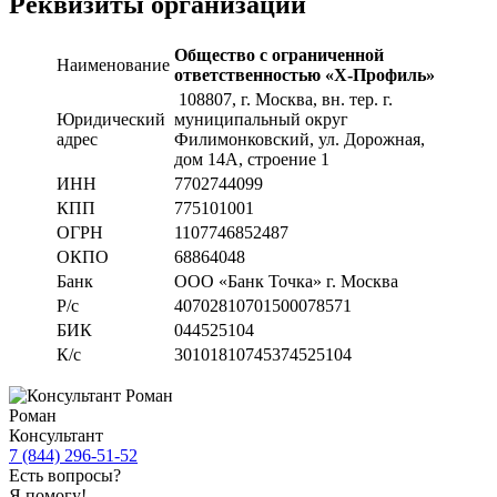
Реквизиты организации
Общество с ограниченной
Наименование
ответственностью «Х-Профиль»
108807
, г. Москва,
вн. тер. г.
Юридический
муниципальный округ
адрес
Филимонковский, ул. Дорожная
,
дом 14А, строение 1
ИНН
7702744099
КПП
775101001
ОГРН
1107746852487
ОКПО
68864048
Банк
ООО «Банк Точка» г. Москва
Р/с
40702810701500078571
БИК
044525104
К/с
30101810745374525104
Роман
Консультант
7 (844) 296-51-52
Есть вопросы?
Я помогу!