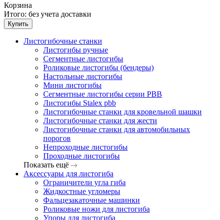
Корзина
Итого:
без учета доставки
Купить
Листогибочные станки
Листогибы ручные
Сегментные листогибы
Роликовые листогибы (бендеры)
Настольные листогибы
Мини листогибы
Сегментные листогибы серии PBB
Листогибы Stalex pbb
Листогибочные станки для кровельной шашки
Листогибочные станки для жести
Листогибочные станки для автомобильных
порогов
Непроходные листогибы
Проходные листогибы
Показать ещё
Аксессуары для листогиба
Ограничители угла гиба
Жидкостные угломеры
Фальцезакаточные машинки
Роликовые ножи для листогиба
Упоры для листогиба