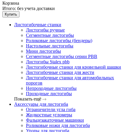
Корзина
Итого:
без учета доставки
Купить
Листогибочные станки
Листогибы ручные
Сегментные листогибы
Роликовые листогибы (бендеры)
Настольные листогибы
Мини листогибы
Сегментные листогибы серии PBB
Листогибы Stalex pbb
Листогибочные станки для кровельной шашки
Листогибочные станки для жести
Листогибочные станки для автомобильных
порогов
Непроходные листогибы
Проходные листогибы
Показать ещё
Аксессуары для листогиба
Ограничители угла гиба
Жидкостные угломеры
Фальцезакаточные машинки
Роликовые ножи для листогиба
Упоры для листогиба