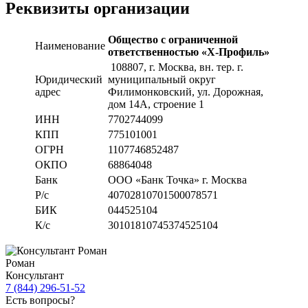
Реквизиты организации
Общество с ограниченной
Наименование
ответственностью «Х-Профиль»
108807
, г. Москва,
вн. тер. г.
Юридический
муниципальный округ
адрес
Филимонковский, ул. Дорожная
,
дом 14А, строение 1
ИНН
7702744099
КПП
775101001
ОГРН
1107746852487
ОКПО
68864048
Банк
ООО «Банк Точка» г. Москва
Р/с
40702810701500078571
БИК
044525104
К/с
30101810745374525104
Роман
Консультант
7 (844) 296-51-52
Есть вопросы?