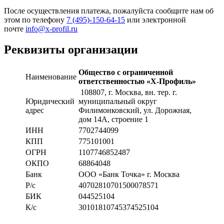
После осуществления платежа, пожалуйста сообщите нам об
этом по телефону
7 (495)-150-64-15
или электронной
почте
info@x-profil.ru
Реквизиты организации
Общество с ограниченной
Наименование
ответственностью «Х-Профиль»
108807
, г. Москва,
вн. тер. г.
Юридический
муниципальный округ
адрес
Филимонковский, ул. Дорожная
,
дом 14А, строение 1
ИНН
7702744099
КПП
775101001
ОГРН
1107746852487
ОКПО
68864048
Банк
ООО «Банк Точка» г. Москва
Р/с
40702810701500078571
БИК
044525104
К/с
30101810745374525104