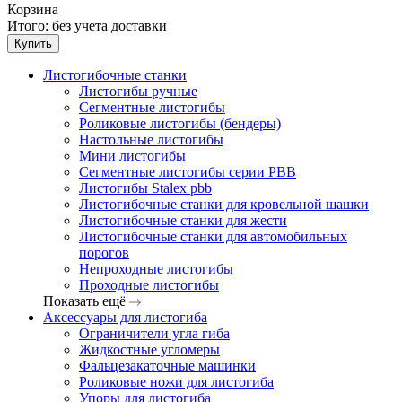
Корзина
Итого:
без учета доставки
Купить
Листогибочные станки
Листогибы ручные
Сегментные листогибы
Роликовые листогибы (бендеры)
Настольные листогибы
Мини листогибы
Сегментные листогибы серии PBB
Листогибы Stalex pbb
Листогибочные станки для кровельной шашки
Листогибочные станки для жести
Листогибочные станки для автомобильных
порогов
Непроходные листогибы
Проходные листогибы
Показать ещё
Аксессуары для листогиба
Ограничители угла гиба
Жидкостные угломеры
Фальцезакаточные машинки
Роликовые ножи для листогиба
Упоры для листогиба