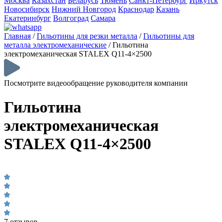
Москва
Казахстан
Беларусь
Тюмень
Санкт-Петербург
Иркутск
Новосибирск
Нижний Новгород
Краснодар
Казань
Екатеринбург
Волгоград
Самара
Главная
/
Гильотины для резки металла
/
Гильотины для
металла электромеханические
/
Гильотина
электромеханическая STALEX Q11-4×2500
Посмотрите видеообращение руководителя компании
Гильотина
электромеханическая
STALEX Q11-4×2500
7 отзывов